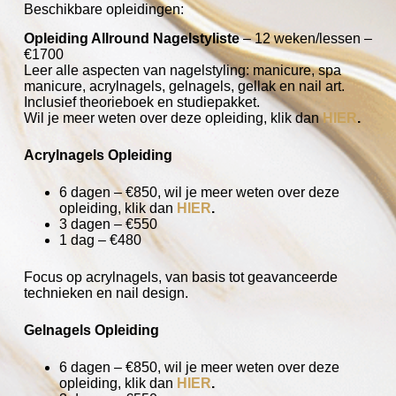
Beschikbare opleidingen:
Opleiding Allround Nagelstyliste
– 12 weken/lessen –
€1700
Leer alle aspecten van nagelstyling: manicure, spa
manicure, acrylnagels, gelnagels, gellak en nail art.
Inclusief theorieboek en studiepakket.
Wil je meer weten over deze opleiding, klik dan
HIER
.
Acrylnagels Opleiding
6 dagen – €850, wil je meer weten over deze
opleiding, klik dan
HIER
.
3 dagen – €550
1 dag – €480
Focus op acrylnagels, van basis tot geavanceerde
technieken en nail design.
Gelnagels Opleiding
6 dagen – €850, wil je meer weten over deze
opleiding, klik dan
HIER
.