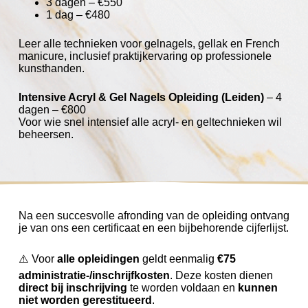
3 dagen – €550
1 dag – €480
Leer alle technieken voor gelnagels, gellak en French
manicure, inclusief praktijkervaring op professionele
kunsthanden.
Intensive Acryl & Gel Nagels Opleiding (Leiden)
– 4
dagen – €800
Voor wie snel intensief alle acryl- en geltechnieken wil
beheersen.
Na een succesvolle afronding van de opleiding ontvang
je van ons een certificaat en een bijbehorende cijferlijst.
⚠️ Voor
alle opleidingen
geldt eenmalig
€75
administratie-/inschrijfkosten
. Deze kosten dienen
direct bij inschrijving
te worden voldaan en
kunnen
niet worden gerestitueerd
.